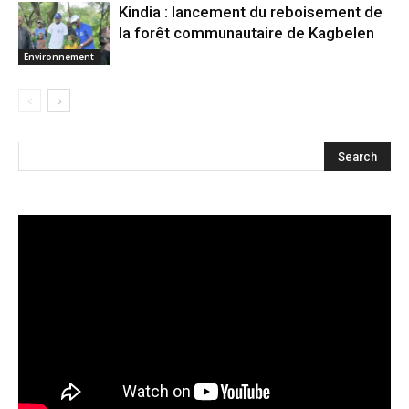
Kindia : lancement du reboisement de
la forêt communautaire de Kagbelen
Environnement