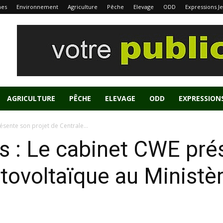
nes
Environnement
Agriculture
Pêche
Elevage
ODD
Expressions J
AGRICULTURE
PÊCHE
ELEVAGE
ODD
EXPRESSION
ésente son projet de Centrale...
s : Le cabinet CWE pré
tovoltaïque au Ministè