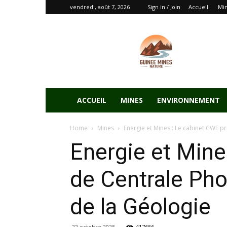
vendredi, août 7, 2026
Sign in / Join
Accueil
Mi
ACCUEIL
MINES
ENVIRONNEMENT
Home
Mines
Energie et Mines : Le cabinet CWE pr
Energie et Mine
de Centrale Pho
de la Géologie
22 octobre 2025
417656