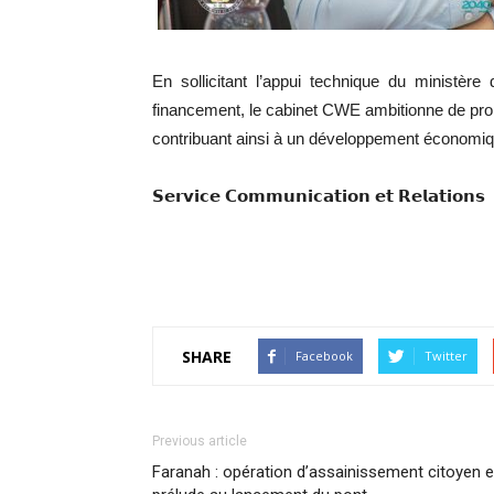
En sollicitant l’appui technique du ministèr
financement, le cabinet CWE ambitionne de pro
contribuant ainsi à un développement économique
𝗦𝗲𝗿𝘃𝗶𝗰𝗲 𝗖𝗼𝗺𝗺𝘂𝗻𝗶𝗰𝗮𝘁𝗶𝗼𝗻 𝗲𝘁 𝗥𝗲𝗹𝗮𝘁𝗶𝗼𝗻𝘀
SHARE
Facebook
Twitter
Previous article
Faranah : opération d’assainissement citoyen 