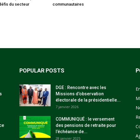
défis du secteur
communautaires
POPULAR POSTS
P
DGE : Rencontre avec les
E
s
Missions d’observation
M
électorale de la présidentielle...
7 janvier 2026
N
R
COMMUNIQUÉ : le versement
ce
des pensions de retraite pour
C
l’échéance de...
Ag
28 janvier 2025