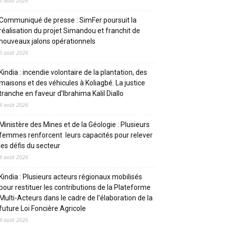
6 août 2026
Communiqué de presse : SimFer poursuit la
réalisation du projet Simandou et franchit de
nouveaux jalons opérationnels
6 août 2026
Kindia : incendie volontaire de la plantation, des
maisons et des véhicules à Koliagbé. La justice
tranche en faveur d’Ibrahima Kalil Diallo
4 août 2026
Ministère des Mines et de la Géologie : Plusieurs
femmes renforcent leurs capacités pour relever
les défis du secteur
4 août 2026
Kindia : Plusieurs acteurs régionaux mobilisés
pour restituer les contributions de la Plateforme
Multi-Acteurs dans le cadre de l’élaboration de la
future Loi Foncière Agricole
4 août 2026