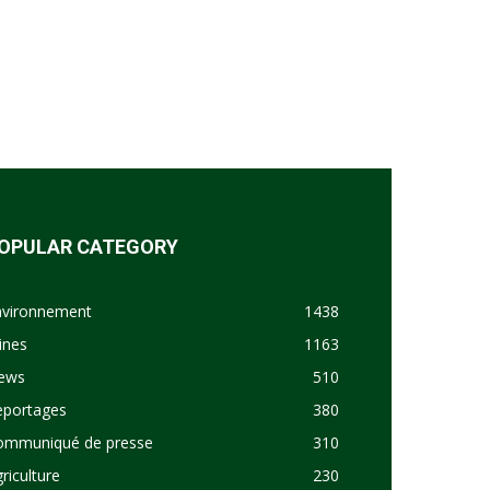
OPULAR CATEGORY
nvironnement
1438
ines
1163
ews
510
eportages
380
ommuniqué de presse
310
riculture
230