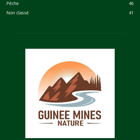
Pêche
46
Non classé
41