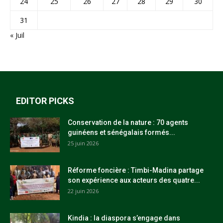
24
25
26
27
28
29
30
31
« Juil
EDITOR PICKS
Conservation de la nature : 70 agents
guinéens et sénégalais formés...
25 juin 2026
Réforme foncière : Timbi-Madina partage
son expérience aux acteurs des quatre...
22 juin 2026
Kindia : la diaspora s’engage dans