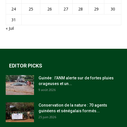
24
25
26
27
28
29
30
31
« Juil
EDITOR PICKS
Guinée : l’ANM alerte sur de fortes pluies
orageuses et un...
9 août 2026
Conservation de la nature : 70 agents
guinéens et sénégalais formés...
25 juin 2026