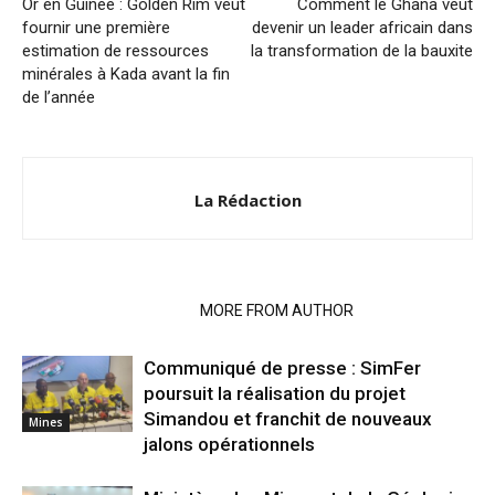
Or en Guinée : Golden Rim veut
Comment le Ghana veut
fournir une première
devenir un leader africain dans
estimation de ressources
la transformation de la bauxite
minérales à Kada avant la fin
de l’année
La Rédaction
RELATED ARTICLES
MORE FROM AUTHOR
Communiqué de presse : SimFer
poursuit la réalisation du projet
Simandou et franchit de nouveaux
Mines
jalons opérationnels