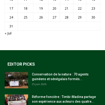
17
18
19
20
21
22
23
24
25
26
27
28
29
30
31
« Juil
EDITOR PICKS
Conservation de la nature : 70 agents
guinéens et sénégalais formés...
25 juin 2026
Réforme foncière : Timbi-Madina partage
son expérience aux acteurs des quatre...